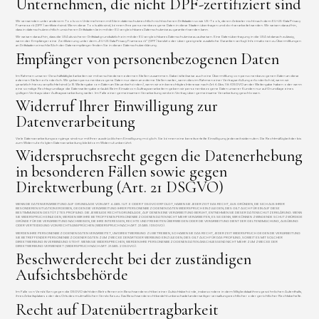
Unternehmen, die nicht DPF-zertifiziert sind
Wir verwenden unter anderem Tools von Unternehmen mit Sitz in datenschutzrechtlich nicht sicheren Drittstaaten sowie US-Tools, deren Anbieter nicht nach dem EU-US-Data Privacy
Framework (DPF) zertifiziert sind. Wenn diese Tools aktiv sind, können Ihre personenbezogene Daten in diese Staaten übertragen und dort verarbeitet werden. Wir weisen darauf hin,
dass in datenschutzrechtlich unsicheren Drittstaaten kein mit der EU vergleichbares Datenschutzniveau garantiert werden kann.
Wir weisen darauf hin, dass die USA als sicherer Drittstaat grundsätzlich ein mit der EU vergleichbares Datenschutzniveau aufweisen. Eine Datenübertragung in die USA ist danach zulässig,
wenn der Empfänger eine Zertifizierung unter dem „EU-US Data Privacy Framework“ (DPF) besitzt oder über geeignete zusätzliche Garantien verfügt. Informationen zu Übermittlungen
an Drittstaaten einschließlich der Datenempfänger finden Sie in dieser Datenschutzerklärung.
Empfänger von personenbezogenen Daten
Im Rahmen unserer Geschäftstätigkeit arbeiten wir mit verschiedenen externen Stellen zusammen. Dabei ist teilweise auch eine Übermittlung von personenbezogenen Daten an diese
externen Stellen erforderlich. Wir geben personenbezogene Daten nur dann an externe Stellen weiter, wenn dies im Rahmen einer Vertragserfüllung erforderlich ist, wenn wir
gesetzlich hierzu verpflichtet sind (z. B. Weitergabe von Daten an Steuerbehörden), wenn wir ein berechtigtes Interesse nach Art. 6 Abs. 1 lit. f DSGVO an der Weitergabe haben oder wenn
eine sonstige Rechtsgrundlage die Datenweitergabe erlaubt. Beim Einsatz von Auftragsverarbeitern geben wir personenbezogene Daten unserer Kunden nur auf Grundlage eines
gültigen Vertrags über Auftragsverarbeitung weiter. Im Falle einer gemeinsamen Verarbeitung wird ein Vertrag über gemeinsame Verarbeitung geschlossen.
Widerruf Ihrer Einwilligung zur
Datenverarbeitung
Viele Datenverarbeitungsvorgänge sind nur mit Ihrer ausdrücklichen Einwilligung möglich. Sie können eine bereits erteilte Einwilligung jederzeit widerrufen. Die Rechtmäßigkeit der bis
zum Widerruf erfolgten Datenverarbeitung bleibt vom Widerruf unberührt.
Widerspruchsrecht gegen die Datenerhebung
in besonderen Fällen sowie gegen
Direktwerbung (Art. 21 DSGVO)
WENN DIE DATENVERARBEITUNG AUF GRUNDLAGE VON ART. 6 ABS. 1 LIT. E ODER F DSGVO ERFOLGT, HABEN SIE JEDERZEIT DAS RECHT, AUS GRÜNDEN, DIE SICH AUS IHRER
BESONDEREN SITUATION ERGEBEN, GEGEN DIE VERARBEITUNG IHRER PERSONENBEZOGENEN DATEN WIDERSPRUCH EINZULEGEN; DIES GILT AUCH FÜR EIN AUF DIESE
BESTIMMUNGEN GESTÜTZTES PROFILING. DIE JEWEILIGE RECHTSGRUNDLAGE, AUF DENEN EINE VERARBEITUNG BERUHT, ENTNEHMEN SIE DIESER DATENSCHUTZERKLÄRUNG. WENN
SIE WIDERSPRUCH EINLEGEN, WERDEN WIR IHRE BETROFFENEN PERSONENBEZOGENEN DATEN NICHT MEHR VERARBEITEN, ES SEI DENN, WIR KÖNNEN ZWINGENDE SCHUTZWÜRDIGE
GRÜNDE FÜR DIE VERARBEITUNG NACHWEISEN, DIE IHRE INTERESSEN, RECHTE UND FREIHEITEN ÜBERWIEGEN ODER DIE VERARBEITUNG DIENT DER GELTENDMACHUNG, AUSÜBUNG
ODER VERTEIDIGUNG VON RECHTSANSPRÜCHEN (WIDERSPRUCH NACH ART. 21 ABS. 1 DSGVO).
WERDEN IHRE PERSONENBEZOGENEN DATEN VERARBEITET, UM DIREKTWERBUNG ZU BETREIBEN, SO HABEN SIE DAS RECHT, JEDERZEIT WIDERSPRUCH GEGEN DIE VERARBEITUNG
SIE BETREFFENDER PERSONENBEZOGENER DATEN ZUM ZWECKE DERARTIGER WERBUNG EINZULEGEN; DIES GILT AUCH FÜR DAS PROFILING, SOWEIT ES MIT SOLCHER
DIREKTWERBUNG IN VERBINDUNG STEHT. WENN SIE WIDERSPRECHEN, WERDEN IHRE PERSONENBEZOGENEN DATEN ANSCHLIESSEND NICHT MEHR ZUM ZWECKE DER
DIREKTWERBUNG VERWENDET (WIDERSPRUCH NACH ART. 21 ABS. 2 DSGVO).
Beschwerde­recht bei der zuständigen
Aufsichts­behörde
Im Falle von Verstößen gegen die DSGVO steht den Betroffenen ein Beschwerderecht bei einer Aufsichtsbehörde, insbesondere in dem Mitgliedstaat ihres gewöhnlichen Aufenthalts,
ihres Arbeitsplatzes oder des Orts des mutmaßlichen Verstoßes zu. Das Beschwerderecht besteht unbeschadet anderweitiger verwaltungsrechtlicher oder gerichtlicher Rechtsbehelfe.
Recht auf Daten­übertrag­barkeit