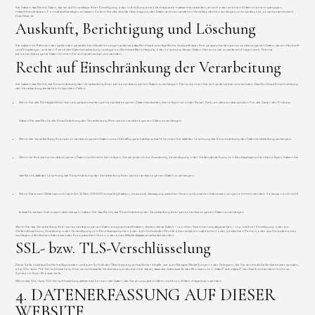
Sie haben das Recht, Daten, die wir auf Grundlage Ihrer Einwilligung oder in Erfüllung eines Vertrags automatisiert verarbeiten, an sich oder an einen Dritten in einem gängigen,
maschinenlesbaren Format aushändigen zu lassen. Sofern Sie die direkte Übertragung der Daten an einen anderen Verantwortlichen verlangen, erfolgt dies nur, soweit es technisch
machbar ist.
Auskunft, Berichtigung und Löschung
Sie haben im Rahmen der geltenden gesetzlichen Bestimmungen jederzeit das Recht auf unentgeltliche Auskunft über Ihre gespeicherten personenbezogenen Daten, deren Herkunft
und Empfänger und den Zweck der Datenverarbeitung und ggf. ein Recht auf Berichtigung oder Löschung dieser Daten. Hierzu sowie zu weiteren Fragen zum Thema
personenbezogene Daten können Sie sich jederzeit an uns wenden.
Recht auf Einschränkung der Verarbeitung
Sie haben das Recht, die Einschränkung der Verarbeitung Ihrer personenbezogenen Daten zu verlangen. Hierzu können Sie sich jederzeit an uns wenden. Das Recht auf Einschränkung
der Verarbeitung besteht in folgenden Fällen:
Wenn Sie die Richtigkeit Ihrer bei uns gespeicherten personenbezogenen Daten bestreiten, benötigen wir in der Regel Zeit, um dies zu überprüfen. Für die Dauer der Prüfung
haben Sie das Recht, die Einschränkung der Verarbeitung Ihrer personenbezogenen Daten zu verlangen.
Wenn die Verarbeitung Ihrer personenbezogenen Daten unrechtmäßig geschah/geschieht, können Sie statt der Löschung die Einschränkung der Datenverarbeitung verlangen.
Wenn wir Ihre personenbezogenen Daten nicht mehr benötigen, Sie sie jedoch zur Ausübung, Verteidigung oder Geltendmachung von Rechtsansprüchen benötigen, haben Sie
das Recht, statt der Löschung die Einschränkung der Verarbeitung Ihrer personenbezogenen Daten zu verlangen.
Wenn Sie einen Widerspruch nach Art. 21 Abs. 1 DSGVO eingelegt haben, muss eine Abwägung zwischen Ihren und unseren Interessen vorgenommen werden. Solange noch nicht
feststeht, wessen Interessen überwiegen, haben Sie das Recht, die Einschränkung der Verarbeitung Ihrer personenbezogenen Daten zu verlangen.
Wenn Sie die Verarbeitung Ihrer personenbezogenen Daten eingeschränkt haben, dürfen diese Daten – von ihrer Speicherung abgesehen – nur mit Ihrer Einwilligung oder zur
Geltendmachung, Ausübung oder Verteidigung von Rechtsansprüchen oder zum Schutz der Rechte einer anderen natürlichen oder juristischen Person oder aus Gründen eines
wichtigen öffentlichen Interesses der Europäischen Union oder eines Mitgliedstaats verarbeitet werden.
SSL- bzw. TLS-Verschlüsselung
Diese Seite nutzt aus Sicherheitsgründen und zum Schutz der Übertragung vertraulicher Inhalte, wie zum Beispiel Bestellungen oder Anfragen, die Sie an uns als Seitenbetreiber senden,
eine SSL- bzw. TLS-Verschlüsselung. Eine verschlüsselte Verbindung erkennen Sie daran, dass die Adresszeile des Browsers von „http://“ auf „https://“ wechselt und an dem Schloss-
Symbol in Ihrer Browserzeile.
Wenn die SSL- bzw. TLS-Verschlüsselung aktiviert ist, können die Daten, die Sie an uns übermitteln, nicht von Dritten mitgelesen werden.
4. DATENERFASSUNG AUF DIESER
WEBSITE