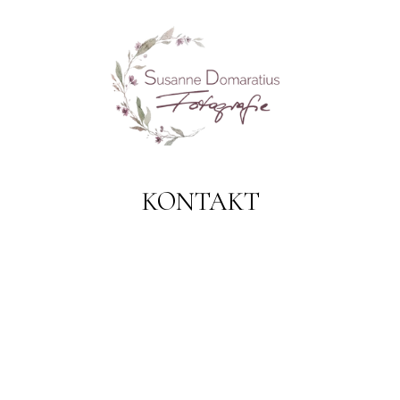
KONTAKT
Susanne Domaratius Fotografie
Wesselburer Weg 8, 13503 Berlin, Deutschland

+49 172 8041181

kontakt@susanne-domaratius.de