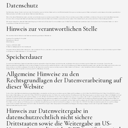
Datenschutz
Die Betreiber dieser Seiten nehmen den Schutz Ihrer persönlichen Daten sehr ernst. Wir behandeln Ihre personenbezogenen Daten vertraulich und entsprechend den gesetzlichen
Datenschutzvorschriften sowie dieser Datenschutzerklärung.
Wenn Sie diese Website benutzen, werden verschiedene personenbezogene Daten erhoben. Personenbezogene Daten sind Daten, mit denen Sie persönlich identifiziert werden
können. Die vorliegende Datenschutzerklärung erläutert, welche Daten wir erheben und wofür wir sie nutzen. Sie erläutert auch, wie und zu welchem Zweck das geschieht.
Wir weisen darauf hin, dass die Datenübertragung im Internet (z. B. bei der Kommunikation per E-Mail) Sicherheitslücken aufweisen kann. Ein lückenloser Schutz der Daten vor dem
Zugriff durch Dritte ist nicht möglich.
Hinweis zur verantwortlichen Stelle
Die verantwortliche Stelle für die Datenverarbeitung auf dieser Website ist:
Susanne Domaratius Fotografie
Wesselburer Weg 8
13503 Berlin
Telefon: 0172 80 41 181
E-Mail: kontakt@susanne-domaratius.de
Verantwortliche Stelle ist die natürliche oder juristische Person, die allein oder gemeinsam mit anderen über die Zwecke und Mittel der Verarbeitung von personenbezogenen Daten
(z. B. Namen, E-Mail-Adressen o. Ä.) entscheidet.
Speicherdauer
Soweit innerhalb dieser Datenschutzerklärung keine speziellere Speicherdauer genannt wurde, verbleiben Ihre personenbezogenen Daten bei uns, bis der Zweck für die
Datenverarbeitung entfällt. Wenn Sie ein berechtigtes Löschersuchen geltend machen oder eine Einwilligung zur Datenverarbeitung widerrufen, werden Ihre Daten gelöscht, sofern wir
keine anderen rechtlich zulässigen Gründe für die Speicherung Ihrer personenbezogenen Daten haben (z. B. steuer- oder handelsrechtliche Aufbewahrungsfristen); im
letztgenannten Fall erfolgt die Löschung nach Fortfall dieser Gründe.
Allgemeine Hinweise zu den
Rechtsgrundlagen der Datenverarbeitung auf
dieser Website
Sofern Sie in die Datenverarbeitung eingewilligt haben, verarbeiten wir Ihre personenbezogenen Daten auf Grundlage von Art. 6 Abs. 1 lit. a DSGVO bzw. Art. 9 Abs. 2 lit. a DSGVO, sofern
besondere Datenkategorien nach Art. 9 Abs. 1 DSGVO verarbeitet werden. Im Falle einer ausdrücklichen Einwilligung in die Übertragung personenbezogener Daten in Drittstaaten erfolgt
die Datenverarbeitung außerdem auf Grundlage von Art. 49 Abs. 1 lit. a DSGVO. Sofern Sie in die Speicherung von Cookies oder in den Zugriff auf Informationen in Ihr Endgerät (z. B.
via Device-Fingerprinting) eingewilligt haben, erfolgt die Datenverarbeitung zusätzlich auf Grundlage von § 25 Abs. 1 TDDDG. Die Einwilligung ist jederzeit widerrufbar. Sind Ihre Daten zur
Vertragserfüllung oder zur Durchführung vorvertraglicher Maßnahmen erforderlich, verarbeiten wir Ihre Daten auf Grundlage des Art. 6 Abs. 1 lit. b DSGVO. Des Weiteren verarbeiten wir
Ihre Daten, sofern diese zur Erfüllung einer rechtlichen Verpflichtung erforderlich sind auf Grundlage von Art. 6 Abs. 1 lit. c DSGVO. Die Datenverarbeitung kann ferner auf Grundlage
unseres berechtigten Interesses nach Art. 6 Abs. 1 lit. f DSGVO erfolgen. Über die jeweils im Einzelfall einschlägigen Rechtsgrundlagen wird in den folgenden Absätzen dieser
Datenschutzerklärung informiert.
Hinweis zur Datenweitergabe in
datenschutzrechtlich nicht sichere
Drittstaaten sowie die Weitergabe an US-